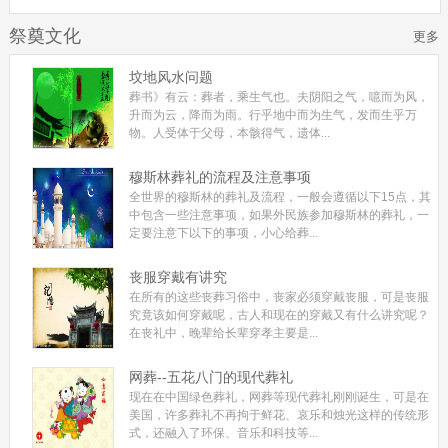
祭奠文化
更多
坟地风水问题
葬书》有云：葬者，乘生气也。夫阴阳之气，噫而为风，
升而为云，降而为雨。行乎地中而为生气，发而生乎万
物。人受体于父母，本骸得气，遗体...
穆斯林葬礼的流程及注意事项
全世界的穆斯林的葬礼及流程，一般会遵循以下15点，其
中包含一些注意事项，如果外民族参加穆斯林的葬礼，一
定要注意下以下的事项，小心给葬...
丧服穿戴有讲究
在所有的这些丧葬习俗中，丧家必须穿戴丧服，可是丧服
究竟该如何穿戴呢，古人和现在的穿戴又有什么讲究呢？
在丧礼中，晚辈给长辈穿孝主要是...
网葬--五花八门的现代葬礼
现在在中国绿色葬礼，网葬等现代葬礼刚刚诞生，可是在
美国，许多葬礼不再拘于鲜花、哀乐和烛光这样的传统形
式，还融入了环保、音乐和科技等...