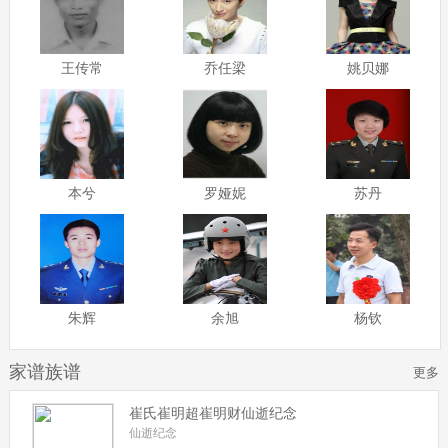
王传常
乔任梁
姚贝娜
本兮
罗娅妮
苏丹
朱辉
余旭
杨钦
家谱族谱
更多
崔氏崔明超崔明财仙逝纪念
仙逝纪念