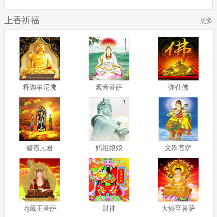
上香祈福
更多
释迦牟尼佛
观音菩萨
弥勒佛
碧霞元君
妈祖娘娘
文殊菩萨
地藏王菩萨
财神
大势至菩萨